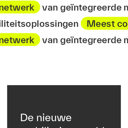
twerk
van geïntegreerde mob
biliteitsoplossingen
Meest 
twerk
van geïntegreerde mob
De nieuwe