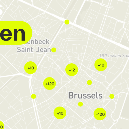
s
gen