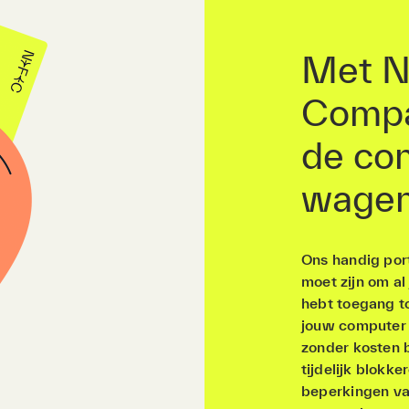
Met N
Compa
de con
wagen
Ons handig port
moet zijn om al
hebt toegang to
jouw computer 
zonder kosten b
tijdelijk blokk
beperkingen va