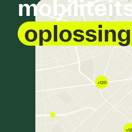
mobiliteit
oplossin