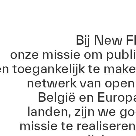
Bij New F
onze missie om publ
en toegankelijk te mak
netwerk van openb
België en Europ
landen, zijn we 
missie te realisere