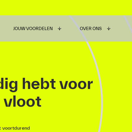
JOUW VOORDELEN
OVER ONS
dig hebt voor
 vloot
t voortdurend